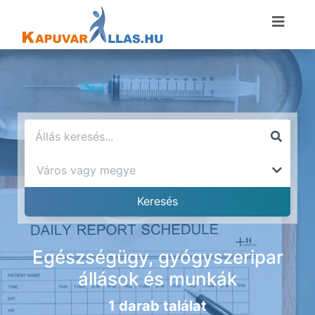
Egészségügy, gyógyszeripar
állások és munkák
1 darab találat