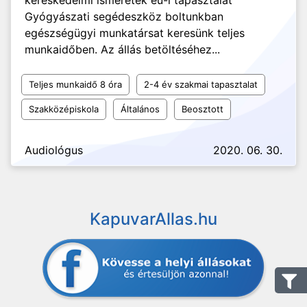
kereskedelmi ismeretek eü-i tapasztalat
Gyógyászati segédeszköz boltunkban
egészségügyi munkatársat keresünk teljes
munkaidőben. Az állás betöltéséhez...
Teljes munkaidő 8 óra
2-4 év szakmai tapasztalat
Szakközépiskola
Általános
Beosztott
Audiológus
2020. 06. 30.
KapuvarAllas.hu