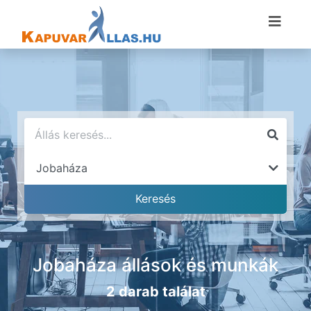
Jobaháza állások és munkák
2 darab találat