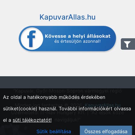
KapuvarAllas.hu
"Kapuvár, Győr-Moson-Sopron vármegyei régió
Az oldal a hatékonyabb működés érdekében
állásportálja"
Minden jog fentartva © 2026.
KapuvarAllas.hu
sütiket(cookie) használ. További információkért olvassa
Üzemeltető: IT-Nav Hungary Kft. | "Az elsők közé
navigáljuk!"
el a
süti tájékoztatót!
Sütik beállítása
Összes elfogadása