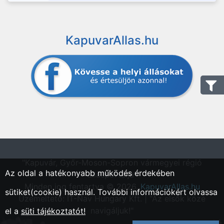
KapuvarAllas.hu
"Kapuvár, Győr-Moson-Sopron vármegyei régió
Az oldal a hatékonyabb működés érdekében
állásportálja"
Minden jog fentartva © 2026.
KapuvarAllas.hu
sütiket(cookie) használ. További információkért olvassa
Üzemeltető: IT-Nav Hungary Kft. | "Az elsők közé
navigáljuk!"
el a
süti tájékoztatót!