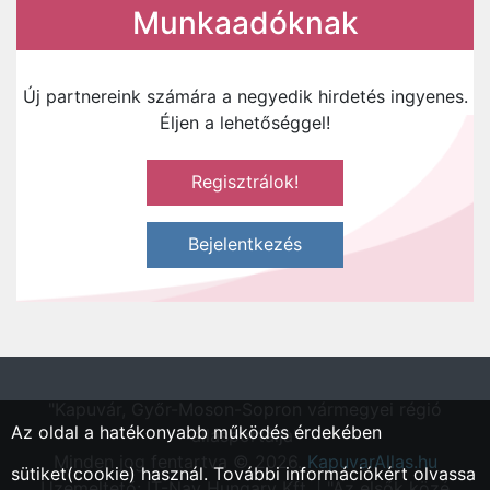
Munkaadóknak
Új partnereink számára a negyedik hirdetés ingyenes.
Éljen a lehetőséggel!
Regisztrálok!
Bejelentkezés
"Kapuvár, Győr-Moson-Sopron vármegyei régió
Az oldal a hatékonyabb működés érdekében
állásportálja"
Minden jog fentartva © 2026.
KapuvarAllas.hu
sütiket(cookie) használ. További információkért olvassa
Üzemeltető: IT-Nav Hungary Kft. | "Az elsők közé