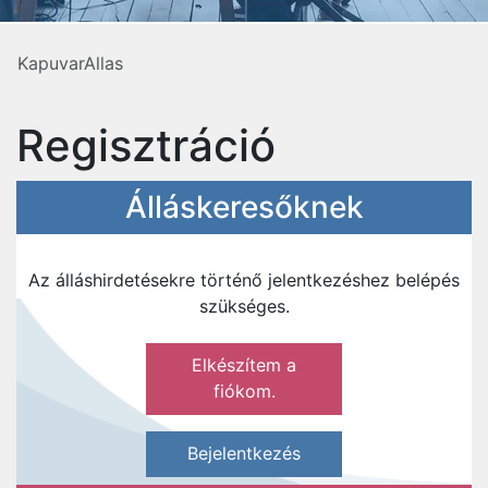
KapuvarAllas
Regisztráció
Álláskeresőknek
Az álláshirdetésekre történő jelentkezéshez belépés
szükséges.
Elkészítem a
fiókom.
Bejelentkezés