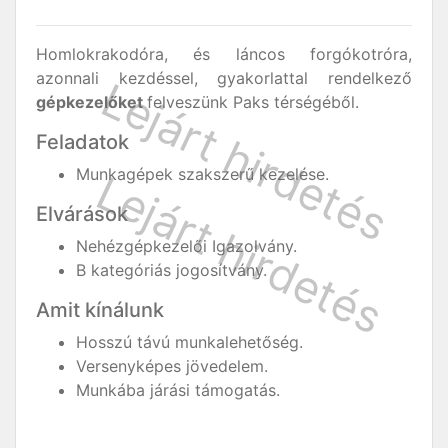
Homlokrakodóra, és láncos forgókotróra,
azonnali kezdéssel, gyakorlattal rendelkező
gépkezelőket
felveszünk Paks térségéből.
Feladatok
Munkagépek szakszerű kezelése.
Elvárások
Nehézgépkezelői Igazolvány.
B kategóriás jogosítvány.
Amit kínálunk
Hosszú távú munkalehetőség.
Versenyképes jövedelem.
Munkába járási támogatás.