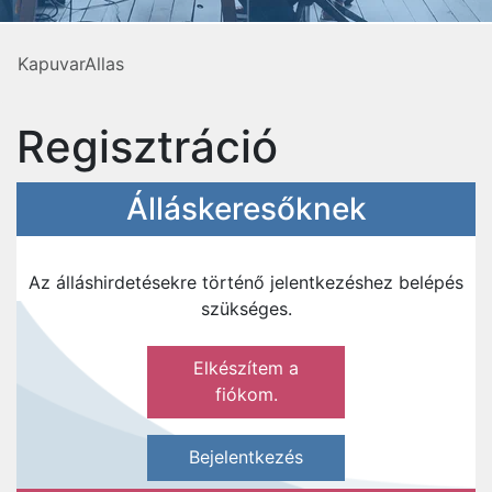
KapuvarAllas
Regisztráció
Álláskeresőknek
Az álláshirdetésekre történő jelentkezéshez belépés
szükséges.
Elkészítem a
fiókom.
Bejelentkezés