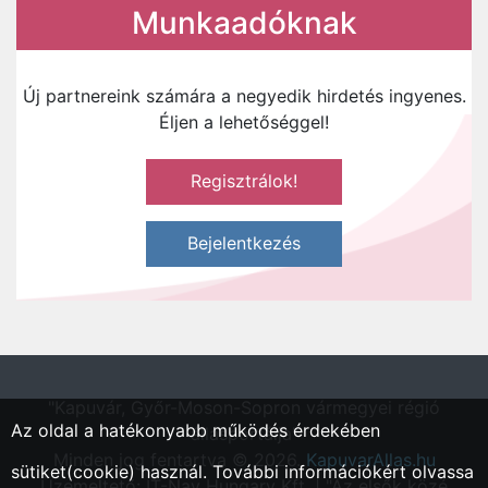
Munkaadóknak
Új partnereink számára a negyedik hirdetés ingyenes.
Éljen a lehetőséggel!
Regisztrálok!
Bejelentkezés
"Kapuvár, Győr-Moson-Sopron vármegyei régió
Az oldal a hatékonyabb működés érdekében
állásportálja"
Minden jog fentartva © 2026.
KapuvarAllas.hu
sütiket(cookie) használ. További információkért olvassa
Üzemeltető: IT-Nav Hungary Kft. | "Az elsők közé