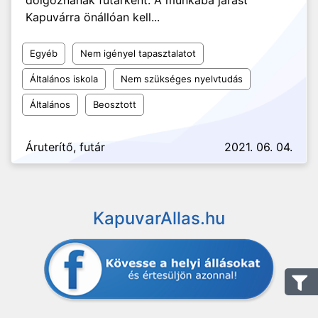
dolgoznának futárként. A munkába járást
Kapuvárra önállóan kell...
Egyéb
Nem igényel tapasztalatot
Általános iskola
Nem szükséges nyelvtudás
Általános
Beosztott
Áruterítő, futár
2021. 06. 04.
KapuvarAllas.hu