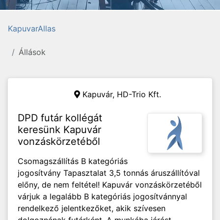
KapuvarAllas
Állások
Kapuvár,
HD-Trio Kft.
DPD futár kollégát
keresünk Kapuvár
vonzáskörzetéből
Csomagszállítás B kategóriás
jogosítvány Tapasztalat 3,5 tonnás áruszállítóval
előny, de nem feltétel! Kapuvár vonzáskörzetéből
várjuk a legalább B kategóriás jogosítvánnyal
rendelkező jelentkezőket, akik szívesen