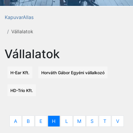
KapuvarAllas
Vállalatok
Vállalatok
H-Ear Kft.
Horváth Gábor Egyéni vállalkozó
HD-Trio Kft.
A
B
E
H
L
M
S
T
V